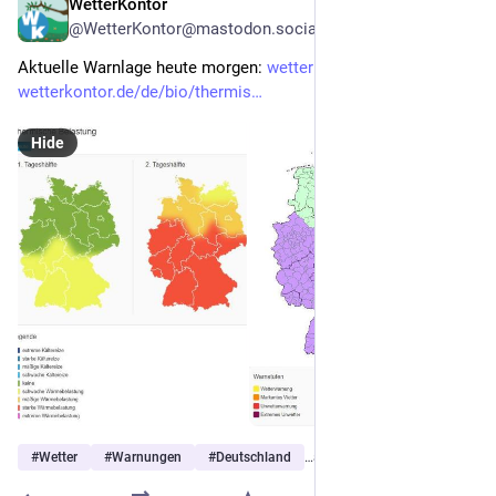
WetterKontor
2d
@WetterKontor@mastodon.social
Aktuelle Warnlage heute morgen: 
wetterkontor.de/warnungen/
wetterkontor.de/de/bio/thermis
Hide
#
Wetter
#
Warnungen
#
Deutschland
…and 3 more