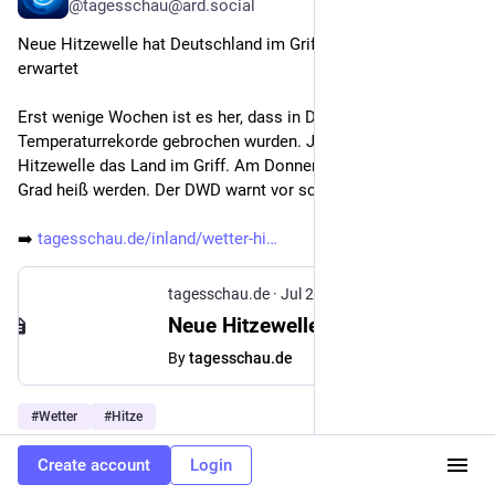
@tagesschau@ard.social
Neue Hitzewelle hat Deutschland im Griff - schwere Gewitter 
erwartet
Erst wenige Wochen ist es her, dass in Deutschland 
Temperaturrekorde gebrochen wurden. Jetzt hat die nächste 
Hitzewelle das Land im Griff. Am Donnerstag soll es bis zu 39 
Grad heiß werden. Der DWD warnt vor schweren Gewittern.
➡️ 
tagesschau.de/inland/wetter-hi
tagesschau.de
·
Jul 29
Neue Hitzewelle hat Deutschland im Griff - schwere Gewitter erwartet
By
tagesschau.de
#
Wetter
#
Hitze
4
Create account
Login