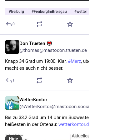
#
freiburg
#
FreiburgImBreisgau
#
wetter
…and 12 more
0
Don Trueten
3d
@thomas@mastodon.trueten.de
Knapp 34 Grad um 19:00. Klar, 
#
Merz
, über das 
#
Wetter
 reden 
macht es auch nicht besser.
1
WetterKontor
3d
@WetterKontor@mastodon.social
Bis zu 33,2 Grad um 14 Uhr im Südwesten Deutschlands, am 
heißesten in der Ortenau: 
wetterkontor.de/de/aktuelle-we
Hide