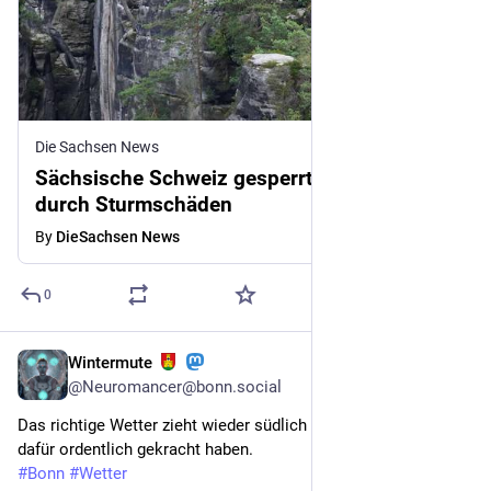
Die Sachsen News
Sächsische Schweiz gesperrt: Lebensgefahr
durch Sturmschäden
By
DieSachsen News
0
Wintermute
5d
@Neuromancer@bonn.social
Das richtige Wetter zieht wieder südlich vorbei. Da muss es 
dafür ordentlich gekracht haben.
#
Bonn
#
Wetter