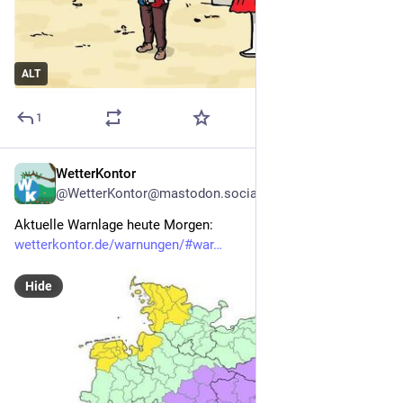
ALT
1
WetterKontor
21h
@WetterKontor@mastodon.social
Aktuelle Warnlage heute Morgen: 
wetterkontor.de/warnungen/#war
Hide