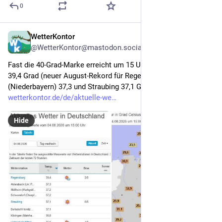
0
WetterKontor
1d
@WetterKontor@mastodon.social
Fast die 40-Grad-Marke erreicht um 15 Uhr, 
#
Regensburg
 mit 
39,4 Grad (neuer August-Rekord für Regensburg), Aldersbach 
(Niederbayern) 37,3 und Straubing 37,1 Grad: 
wetterkontor.de/de/aktuelle-we
Hide