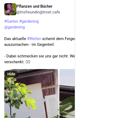
Pflanzen und Bücher
3d
@Irisfreundin@troet.cafe
#
Garten
#
gardening
@
gardening
Das aktuelle 
#
Wetter
 scheint dem Feigenbaum nichts 
auszumachen - im Gegenteil. 
- Dabei schmecken sie uns gar nicht. Werden wohl alle wieder 
verschenkt. 🤷‍♀️
Hide