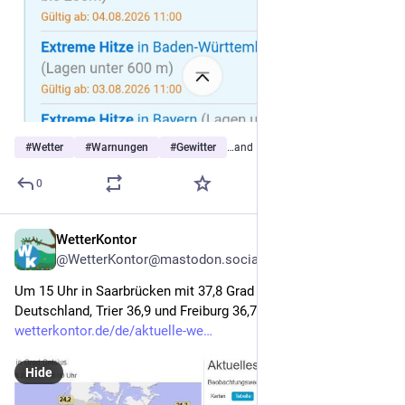
#
Wetter
#
Warnungen
#
Gewitter
…and 1 more
0
WetterKontor
2d
@WetterKontor@mastodon.social
Um 15 Uhr in Saarbrücken mit 37,8 Grad am heißesten in 
Deutschland, Trier 36,9 und Freiburg 36,7 Grad: 
wetterkontor.de/de/aktuelle-we
Hide