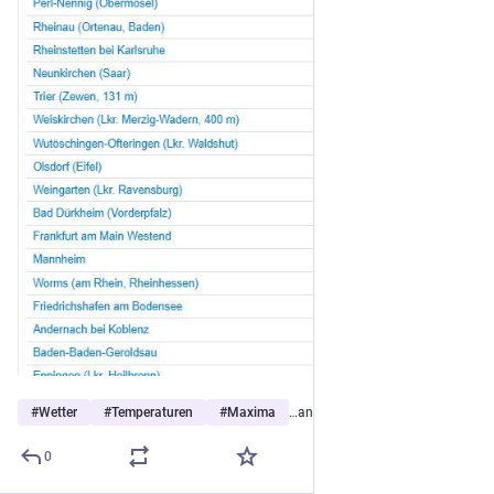
#
Wetter
#
Temperaturen
#
Maxima
…and 3 more
0