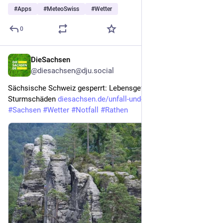
#
Apps
#
MeteoSwiss
#
Wetter
0
DieSachsen
4d
@diesachsen@dju.social
Sächsische Schweiz gesperrt: Lebensgefahr durch 
Sturmschäden 
diesachsen.de/unfall-und-verke
#
Unwetter
#
Sachsen
#
Wetter
#
Notfall
#
Rathen