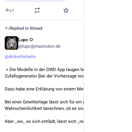
3
Replied in thread
Lupo 🌻
1d
*
@lupo@mastodon.de
@
dickenhobelix
 > Die Modelle in der DWD App taugen leider auch nur als 
Zufallsgenerator [bei der Vorhersage von Gewittern]
Dazu habe eine Erklärung von einem Metorologen gehört:
Bei einer Gewitterlage lässt sich für ein größeres Gebiet die 
Wahrscheinlichkeit berechnen, ob es sich irgendwo entlädt.
.
Aber _wo_ es sich entlädt, lässt sich _nicht_ berechnen.