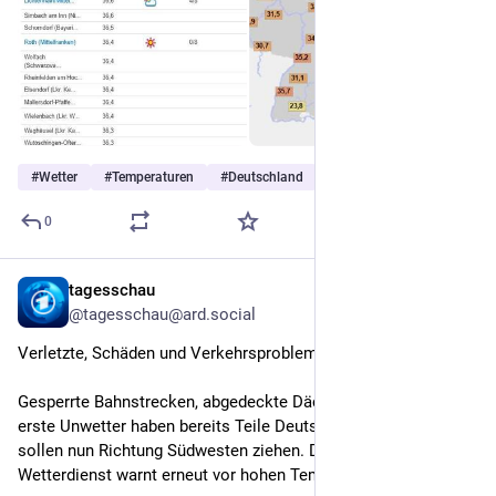
#
Wetter
#
Temperaturen
#
Deutschland
…and 4 more
0
tagesschau
1d
@tagesschau@ard.social
Verletzte, Schäden und Verkehrsprobleme durch Unwetter
Gesperrte Bahnstrecken, abgedeckte Dächer und Unfälle - 
erste Unwetter haben bereits Teile Deutschlands getroffen und 
sollen nun Richtung Südwesten ziehen. Der Deutsche 
Wetterdienst warnt erneut vor hohen Temperaturen.