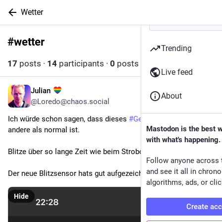
Wetter
#
wetter
Follow hashtag
Trending
17
posts
·
14
participants
·
0
posts today
Live feed
Julian
7h
About
@Loredo@chaos.social
Ich würde schon sagen, dass dieses 
#
Gewitter
#
Wetter
 alles 
Mastodon is the best 
andere als normal ist.
with what's happening.
Blitze über so lange Zeit wie beim Strobo Effekt in der Disco…
Follow anyone across 
and see it all in chron
Der neue Blitzsensor hats gut aufgezeichnet.
algorithms, ads, or clic
Hide
Create ac