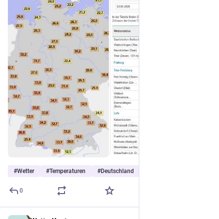
#
Wetter
#
Temperaturen
#
Deutschland
…and 6 more
0