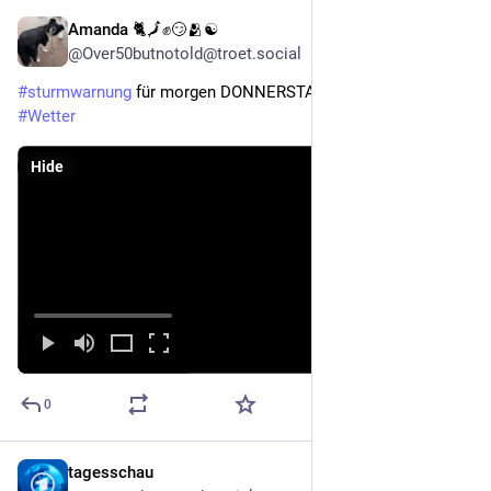
Amanda 🐈🗾✊😏🫂☯️
Jul 29
@Over50butnotold@troet.social
#
sturmwarnung
 für morgen DONNERSTAG 30.07.
#
Wetter
Hide
0
tagesschau
Jul 29