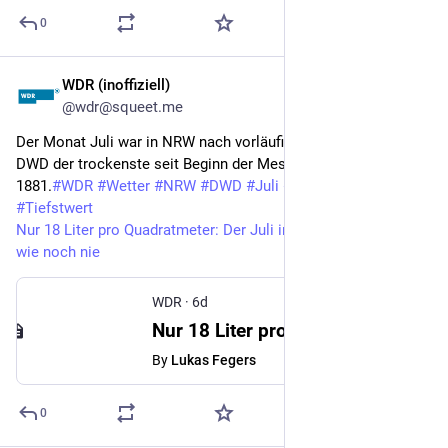
0
WDR (inoffiziell)
6d
@wdr@squeet.me
Der Monat Juli war in NRW nach vorläufigen Angaben des
DWD der trockenste seit Beginn der Messgeschichte im Jahr
1881.
#
WDR
#
Wetter
#
NRW
#
DWD
#
Juli
#
Trockenheit
#
Tiefstwert
Nur 18 Liter pro Quadratmeter: Der Juli in NRW war so trocken
wie noch nie
WDR
·
6d
Nur 18 Liter pro Quadratmeter | Juli in NRW so trocken wie noch nie
By
Lukas Fegers
0