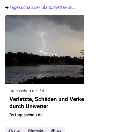
➡️ 
tagesschau.de/inland/wetter-un
tagesschau.de
·
1d
Verletzte, Schäden und Verkehrsprobleme
durch Unwetter
By
tagesschau.de
#
Wetter
#
Unwetter
#
Hitze