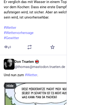
Er verglich das mit Wasser in einem Topf auf dem Herd, kurz 
vor dem Kochen: Dass eine erste Dampfblase entstehen und 
aufsteigen wird, ist sicher. Aber an welcher Stelle im Topf das 
sein wird, ist unvorhersehbar.
#
Wetter
#
Wettervorhersage
#
Gewitter
0
Don Trueten
2d
*
@thomas@mastodon.trueten.de
Und nun zum 
#
Wetter
.
Hide