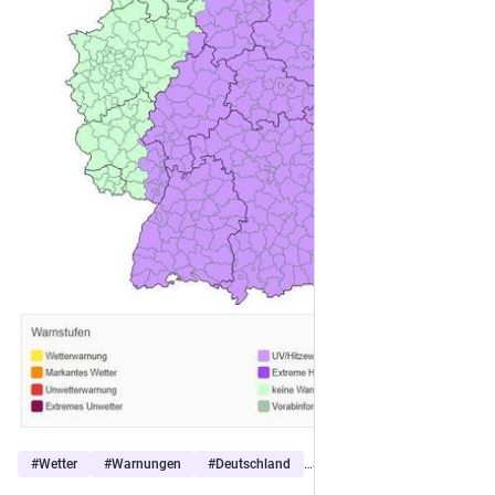
#
Wetter
#
Warnungen
#
Deutschland
…and 2 more