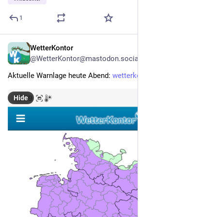
1
WetterKontor
2d
@WetterKontor@mastodon.social
Aktuelle Warnlage heute Abend: 
wetterkontor.de/warnungen/
Hide