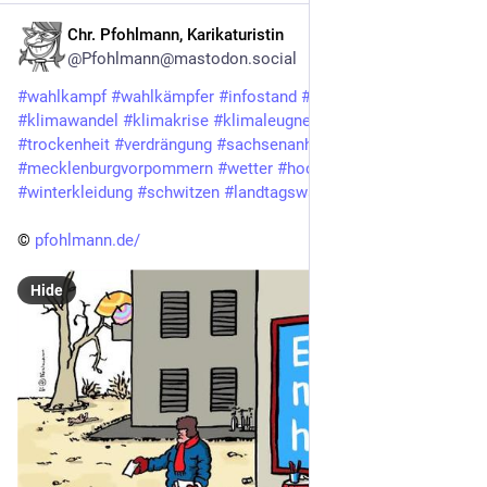
Chr. Pfohlmann, Karikaturistin
14h
@Pfohlmann@mastodon.social
#
wahlkampf
#
wahlkämpfer
#
infostand
#
plakat
#
afd
#
klimawandel
#
klimakrise
#
klimaleugner
#
hitzewelle
#
dürre
#
trockenheit
#
verdrängung
#
sachsenanhalt
#
mecklenburgvorpommern
#
wetter
#
hochsommer
#
winterkleidung
#
schwitzen
#
landtagswahlen
© 
pfohlmann.de/
Hide