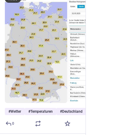
#
Wetter
#
Temperaturen
#
Deutschland
…and 3 more
0