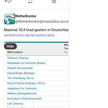
0
WetterKontor
2d
@WetterKontor@mastodon.social
Maximal 35,4 Grad gestern in Deutschland: 
wetterkontor.de/de/wetter/deut
Hide